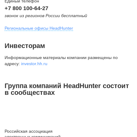
Единый телефон
+7 800 100-64-27
звонок из регионов России бесплатный
Региональные офисы HeadHunter
Москва
Инвесторам
внутригородская территория
Информационные материалы компании размещены по
Муниципальный округ Тверской,
адресу:
investor.hh.ru
2-я Брестская ул., д. 48,
помещение 25
+7 495 974-64-27
Группа компаний HeadHunter состоит
+7 495 980-64-27
в сообществах
+7 495 134-92-24
press@hh.ru
Санкт-Петербург
ул. Жуковского, д. 19, особняк
Российская ассоциация
Юргенса, 4 этаж
электронных коммуникаций