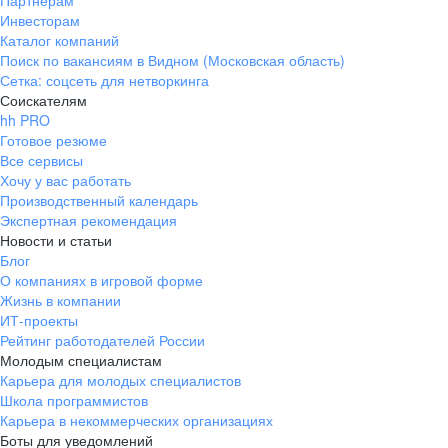
Партнерам
Инвесторам
ул. Янковского, д. 169, 7 этаж,
Каталог компаний
706 каб.
Поиск по вакансиям в Видном (Московская область)
+7 861 205-55-57
Сетка: соцсеть для нетворкинга
pr@krd.hh.ru
Соискателям
hh PRO
Готовое резюме
Владивосток
Все сервисы
пер. Ланинский д. 4, офис 3.4
Хочу у вас работать
Производственный календарь
+7 423 202-33-28
Экспертная рекомендация
pr@dv.hh.ru
Новости и статьи
Блог
Новосибирск
О компаниях в игровой форме
Жизнь в компании
ул. Большевистская, д. 35,
ИТ-проекты
помещение 21
Рейтинг работодателей России
+7 383 207-94-64
Молодым специалистам
Карьера для молодых специалистов
pr@nsk.hh.ru
Школа программистов
Карьера в некоммерческих организациях
Минск
Боты для уведомлений