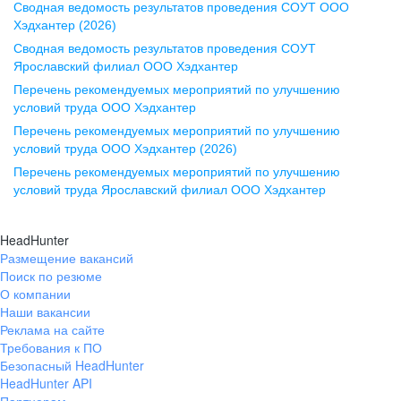
Сводная ведомость результатов проведения СОУТ ООО
ул. Комиссаржевской, д. 10,
Хэдхантер (2026)
офис 1212
Сводная ведомость результатов проведения СОУТ
+7 473 280-05-05
Ярославский филиал ООО Хэдхантер
pr@vrn.hh.ru
Перечень рекомендуемых мероприятий по улучшению
условий труда ООО Хэдхантер
Казань
Перечень рекомендуемых мероприятий по улучшению
ул. Спартаковская, д. 2А, этаж 3,
условий труда ООО Хэдхантер (2026)
помещение 15
Перечень рекомендуемых мероприятий по улучшению
условий труда Ярославский филиал ООО Хэдхантер
+7 843 212-12-50
pr@kzn.hh.ru
HeadHunter
Размещение вакансий
Екатеринбург
Поиск по резюме
ул. Боевых Дружин, стр. 20,
О компании
5 этаж, офис 505, 521
Наши вакансии
Реклама на сайте
+7 343 226-79-99
Требования к ПО
pr@ural.hh.ru
Безопасный HeadHunter
HeadHunter API
Краснодар