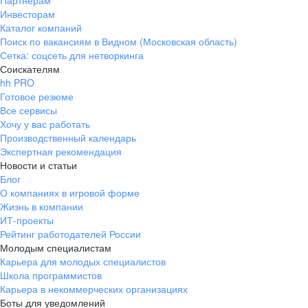
Партнерам
Инвесторам
ул. Янковского, д. 169, 7 этаж,
Каталог компаний
706 каб.
Поиск по вакансиям в Видном (Московская область)
+7 861 205-55-57
Сетка: соцсеть для нетворкинга
pr@krd.hh.ru
Соискателям
hh PRO
Готовое резюме
Владивосток
Все сервисы
пер. Ланинский д. 4, офис 3.4
Хочу у вас работать
Производственный календарь
+7 423 202-33-28
Экспертная рекомендация
pr@dv.hh.ru
Новости и статьи
Блог
Новосибирск
О компаниях в игровой форме
Жизнь в компании
ул. Большевистская, д. 35,
ИТ-проекты
помещение 21
Рейтинг работодателей России
+7 383 207-94-64
Молодым специалистам
Карьера для молодых специалистов
pr@nsk.hh.ru
Школа программистов
Карьера в некоммерческих организациях
Минск
Боты для уведомлений