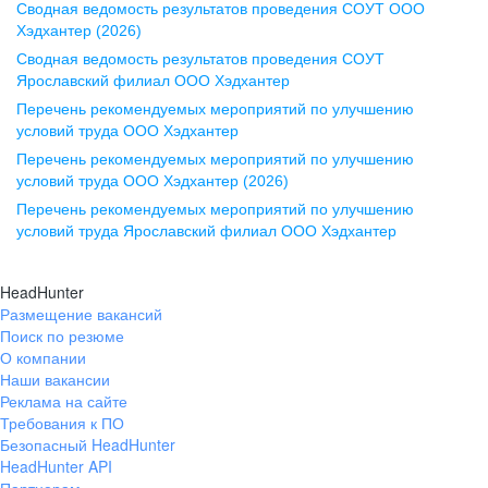
Сводная ведомость результатов проведения СОУТ ООО
ул. Комиссаржевской, д. 10,
Хэдхантер (2026)
офис 1212
Сводная ведомость результатов проведения СОУТ
+7 473 280-05-05
Ярославский филиал ООО Хэдхантер
pr@vrn.hh.ru
Перечень рекомендуемых мероприятий по улучшению
условий труда ООО Хэдхантер
Казань
Перечень рекомендуемых мероприятий по улучшению
ул. Спартаковская, д. 2А, этаж 3,
условий труда ООО Хэдхантер (2026)
помещение 15
Перечень рекомендуемых мероприятий по улучшению
условий труда Ярославский филиал ООО Хэдхантер
+7 843 212-12-50
pr@kzn.hh.ru
HeadHunter
Размещение вакансий
Екатеринбург
Поиск по резюме
ул. Боевых Дружин, стр. 20,
О компании
5 этаж, офис 505, 521
Наши вакансии
Реклама на сайте
+7 343 226-79-99
Требования к ПО
pr@ural.hh.ru
Безопасный HeadHunter
HeadHunter API
Краснодар