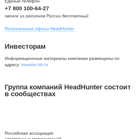
Единый телефон
+7 800 100-64-27
звонок из регионов России бесплатный
Региональные офисы HeadHunter
Москва
Инвесторам
внутригородская территория
Информационные материалы компании размещены по
Муниципальный округ Тверской,
адресу:
investor.hh.ru
2-я Брестская ул., д. 48,
помещение 25
+7 495 974-64-27
Группа компаний HeadHunter состоит
+7 495 980-64-27
в сообществах
+7 495 134-92-24
press@hh.ru
Санкт-Петербург
ул. Жуковского, д. 19, особняк
Российская ассоциация
Юргенса, 4 этаж
электронных коммуникаций