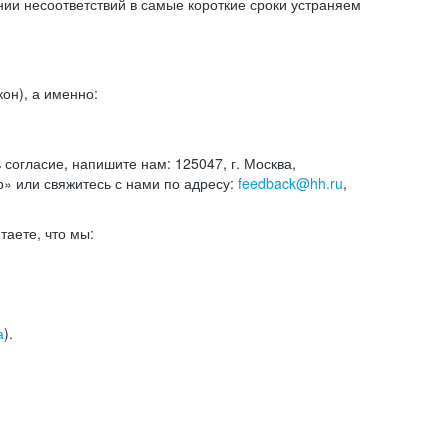
и несоответствий в самые короткие сроки устраняем
он), а именно:
ь согласие, напишите нам: 125047, г. Москва,
р» или свяжитесь с нами по адресу:
feedback@hh.ru
,
итаете, что мы:
а
).