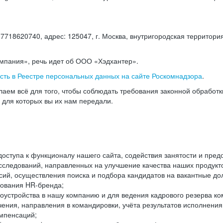
18620740, адрес: 125047, г. Москва, внутригородская территория
омпания», речь идет об ООО «Хэдхантер».
есть в Реестре персональных данных на сайте Роскомнадзора
.
аем всё для того, чтобы соблюдать требования законной обработ
, для которых вы их нам передали.
ступа к функционалу нашего сайта, содействия занятости и пред
следований, направленных на улучшение качества наших продуктов
ий, осуществления поиска и подбора кандидатов на вакантные дол
ования HR-бренда;
оустройства в нашу компанию и для ведения кадрового резерва ко
чения, направления в командировки, учёта результатов исполнени
омпенсаций;