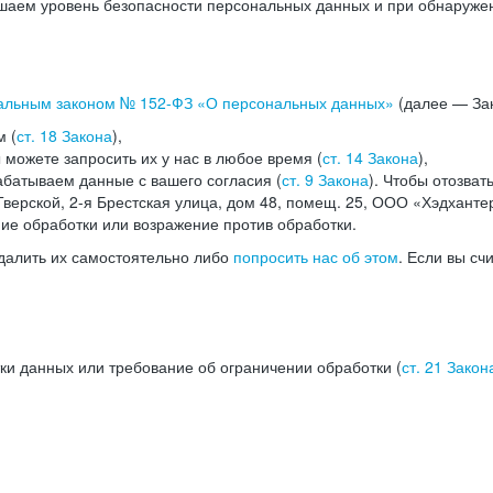
аем уровень безопасности персональных данных и при обнаружени
альным законом №
152-ФЗ
«О персональных данных»
(далее — Зак
м (
ст. 18 Закона
),
можете запросить их у нас в любое время (
ст. 14 Закона
),
абатываем данные с вашего согласия (
ст. 9 Закона
). Чтобы отозват
верской, 2-я Брестская улица, дом 48, помещ. 25, ООО «Хэдханте
ние обработки или возражение против обработки.
далить их самостоятельно либо
попросить нас об этом
. Если вы сч
ки данных или требование об ограничении обработки (
ст. 21 Закон