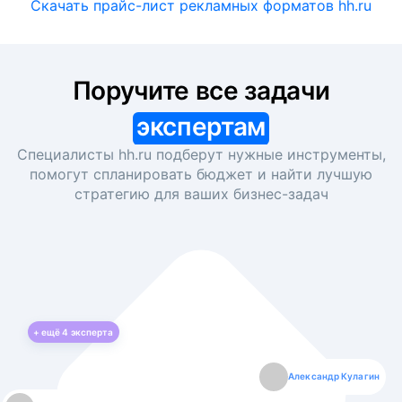
Скачать прайс-лист рекламных форматов hh.ru
Поручите все задачи
экспертам
Специалисты hh.ru подберут нужные инструменты,
помогут спланировать бюджет и найти лучшую
стратегию для ваших
бизнес-задач
+ ещё
4
эксперта
Екатерина Лазаренко
Александр Кулагин
Даниил Макаров
Борис Кашко
Юлия Изоитко