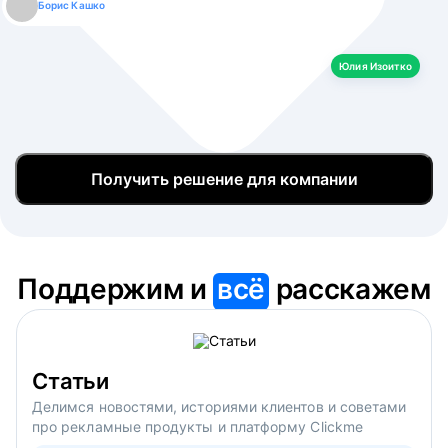
Борис Кашко
Юлия Изоитко
Александр Кулагин
Даниил Макаров
Екатерина Лазаренко
Юлия Изоитко
Получить решение для компании
Поддержим и
всё
расскажем
Статьи
Делимся новостями, историями клиентов и советами
про рекламные продукты и платформу Clickme