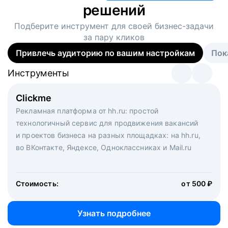
решений
Подберите инструмент для своей
бизнес-задачи
за пару кликов
Привлечь аудиторию по вашим настройкам
Пок
Инструменты
Инструменты
Инструменты
Виртуальный рекрутер
Clickme
Вакансия дня
Массовый подбор под ключ. Решите, сколько
Рекламная платформа от hh.ru: простой
Рекламный формат для вакансий на главной странице
кандидатов и когда вам нужно, и за дело возьмутся
технологичный сервис для продвижения вакансий
hh.ru. Увеличивает количество откликов
маркетологи, рекрутеры и проектные менеджеры
и проектов бизнеса на разных площадках: на hh.ru,
hh.ru с целым набором digital-инструментов
во ВКонтакте, Яндексе, Одноклассниках и Mail.ru
Стоимость:
от 200 000 ₽
Узнать подробнее
Стоимость:
от 500 ₽
Узнать подробнее
Узнать подробнее