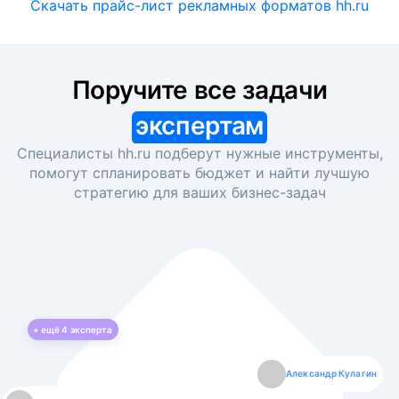
Скачать прайс-лист рекламных форматов hh.ru
Поручите все задачи
экспертам
Специалисты hh.ru подберут нужные инструменты,
помогут спланировать бюджет и найти лучшую
стратегию для ваших
бизнес-задач
+ ещё
4
эксперта
Екатерина Лазаренко
Александр Кулагин
Даниил Макаров
Борис Кашко
Юлия Изоитко