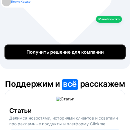
Борис Кашко
Юлия Изоитко
Александр Кулагин
Даниил Макаров
Екатерина Лазаренко
Юлия Изоитко
Получить решение для компании
Поддержим и
всё
расскажем
Статьи
Делимся новостями, историями клиентов и советами
про рекламные продукты и платформу Clickme