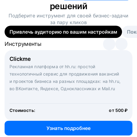
решений
Подберите инструмент для своей
бизнес-задачи
за пару кликов
Привлечь аудиторию по вашим настройкам
Пок
Инструменты
Инструменты
Инструменты
Виртуальный рекрутер
Clickme
Вакансия дня
Массовый подбор под ключ. Решите, сколько
Рекламная платформа от hh.ru: простой
Рекламный формат для вакансий на главной странице
кандидатов и когда вам нужно, и за дело возьмутся
технологичный сервис для продвижения вакансий
hh.ru. Увеличивает количество откликов
маркетологи, рекрутеры и проектные менеджеры
и проектов бизнеса на разных площадках: на hh.ru,
hh.ru с целым набором digital-инструментов
во ВКонтакте, Яндексе, Одноклассниках и Mail.ru
Стоимость:
от 200 000 ₽
Узнать подробнее
Стоимость:
от 500 ₽
Узнать подробнее
Узнать подробнее