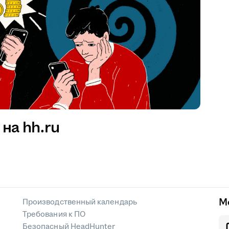
на hh.ru
М
Производственный календарь
Требования к ПО
Безопасный HeadHunter