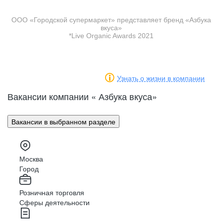
магазина в Санкт-Петербурге
ООО «Городской супермаркет» представляет бренд «Азбука
вкуса»
сотрудников: продавцы, кассиры,
*Live Organic Awards 2021
мерчендайзеры, бариста, кависты, упаковщики,
кладовщики, грузчики, комплектовщики,
товароведы, администраторы и директора,
повара, пекари
Узнать о жизни в компании
Вакансии компании « Азбука вкуса»
Вакансии в выбранном разделе
Москва
Город
Розничная торговля
Сферы деятельности