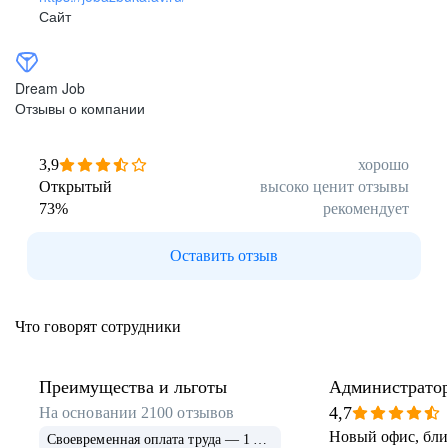
Сайт
Dream Job
Отзывы о компании
3,9
хорошо
Открытый
высоко ценит отзывы
73
%
рекомендует
Оставить отзыв
Что говорят сотрудники
Преимущества и льготы
Администратор
образования и 
4,7
На основании
2100
отзывов
Новый офис, близ
Своевременная оплата труда — 1 703