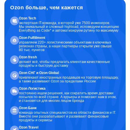
Ozon больше, чем кажется
Ozon Tech
экспертная IT-команда, в которой уже 7500 инженеров.
Мы уникальный и сложный highload, исповедуем концепцию
Everything as Code* и автоматизируем рутину по максимуму
Ozon Fulfillment
управляем 220+ логистическими объектами в ключевых
регионах страны, а наши партнеры открыли уже свыше
80 тыс. пунктов
Ozon fresh
делают всё, чтобы предлагать клиентам качественные
продукты и быструю доставку
Ozon CНГ и Ozon Global
привлекают иностранных продавцов на торговую площадку,
а также развивают Ozon за пределами России
Ozon Логистика
постоянно ищем решения, как сократить время доставки
посылок по всей стране. А курьеры и помогают нам в этом,
и становятся для многих лицом бренда
Ozon Банк
команда опытных специалистов из области финансов и IT.
Вместе они разрабатывают и развивают финансовые
продукты и сервисы
Ozon Travel