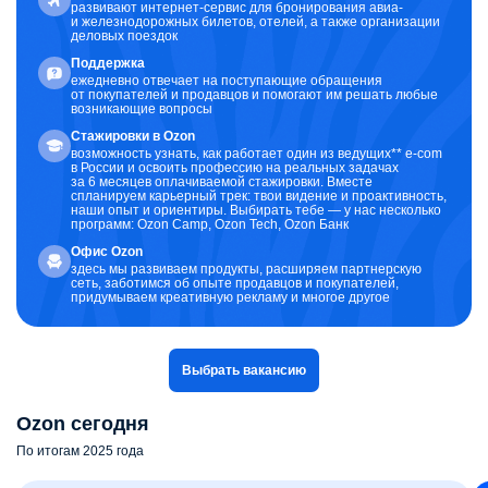
развивают интернет-сервис для бронирования авиа-
и железнодорожных билетов, отелей, а также организации
деловых поездок
Поддержка
ежедневно отвечает на поступающие обращения
от покупателей и продавцов и помогают им решать любые
возникающие вопросы
Стажировки в Ozon
возможность узнать, как работает один из ведущих** e-com
в России и освоить профессию на реальных задачах
за 6 месяцев оплачиваемой стажировки. Вместе
спланируем карьерный трек: твои видение и проактивность,
наши опыт и ориентиры. Выбирать тебе — у нас несколько
программ: Ozon Camp, Ozon Tech, Ozon Банк
Офис Ozon
здесь мы развиваем продукты, расширяем партнерскую
сеть, заботимся об опыте продавцов и покупателей,
придумываем креативную рекламу и многое другое
Выбрать вакансию
Ozon сегодня
По итогам 2025 года