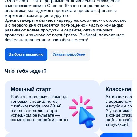
Ozon Camp — это программа оплачиваемых стажировок
в московском офисе Ozon по бизнес‑направлениям:
аналитика, менеджмент продукта и проектов, финансы,
маркетинг, коммерция и другое.
Здесь стажёры начинают карьеру на космических скоростях
и с первого дня становятся полноценной частью команды:
развивают новые продукты и сервисы, оптимизируют
процессы и заключают партнёрства. Выбирай подходящее
бизнес-направление и вливайся в e-com!
Выбрать вакансию
Узнать подробнее
Что тебя ждёт?
Мощный старт
Классное 
Работа на равных в команде
Активное сооб
топовых специалистов
с воркшопами,
с гибким графиком 30-40
и клубами по и
часов в неделю, а при
А участников 
успешном результате —
в конце стажи
возможность перейти в штат
ещё и незабы
выпускной!