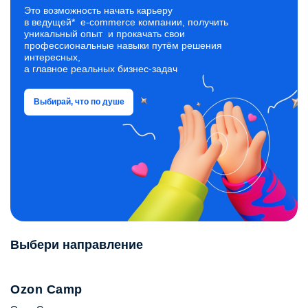
процессах: приёмка, размещение, отбор, упаковка
Это возможность начать карьеру
и отгрузка.
в ведущей* e‑commerce компании, получить
уникальный опыт и прокачать свои
профессиональные навыки путём решения
интересных,
а главное реальных бизнес‑задач
Выбирай, что по душе
Выбери направление
Ozon Camp