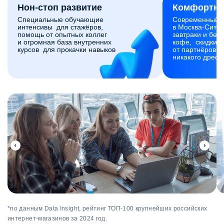
Нон-стоп развитие
Комфортны
Специальные обучающие
Современный 
интенсивы для стажёров,
в Москва-Сити,
помощь от опытных коллег
завтраки и без
и огромная база внутренних
кофе, скидки и
курсов для прокачки навыков
от партнёров. 
никакого дресс
*по данным Data Insight, рейтинг ТОП-100 крупнейших российских
интернет-магазинов за 2024 год.