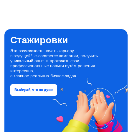
Стажировки
Это возможность начать карьеру
в ведущей* e‑commerce компании, получить
уникальный опыт и прокачать свои
профессиональные навыки путём решения
интересных,
а главное реальных бизнес‑задач
Выбирай, что по душе