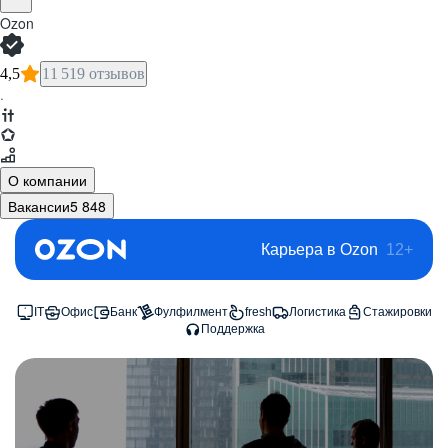
Ozon
4,5
11 519 отзывов
·
О компании
Вакансии
5 848
Карьера в Ozon
12+
IT
Офис
Банк
Фулфилмент
fresh
Логистика
Стажировки
Поддержка