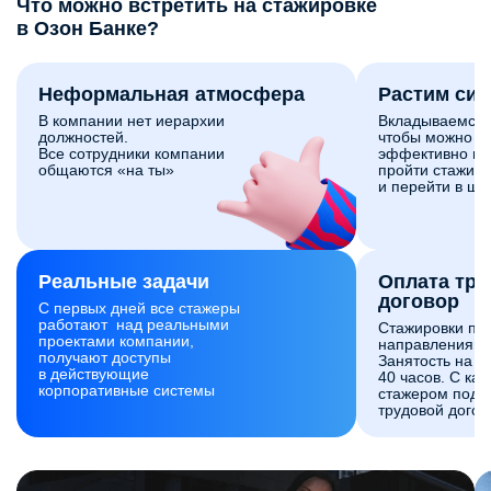
Что можно встретить на стажировке
в Озон Банке?
Неформальная атмосфера
Растим си
В компании нет иерархии
Вкладываемся 
должностей.
чтобы можно б
Все сотрудники компании
эффективно и 
общаются «на ты»
пройти стажиро
и перейти в шт
Реальные задачи
Оплата тр
договор
С первых дней все стажеры
работают над реальными
Стажировки по
проектами компании,
направлениям 
получают доступы
Занятость на с
в действующие
40 часов. С ка
корпоративные системы
стажером подп
трудовой догов