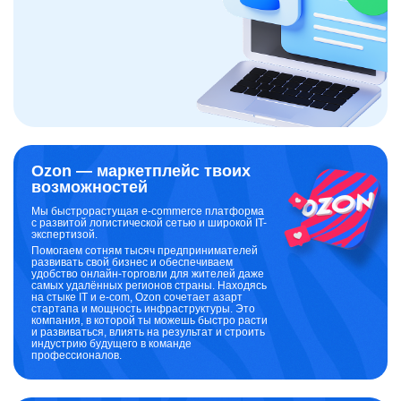
Ozon — маркетплейс твоих
возможностей
Мы быстрорастущая e-commerce платформа
с развитой логистической сетью и широкой IT-
экспертизой.
Помогаем сотням тысяч предпринимателей
развивать свой бизнес и обеспечиваем
удобство онлайн-торговли для жителей даже
самых удалённых регионов страны. Находясь
на стыке IT и e-com, Ozon сочетает азарт
стартапа и мощность инфраструктуры. Это
компания, в которой ты можешь быстро расти
и развиваться, влиять на результат и строить
индустрию будущего в команде
профессионалов.