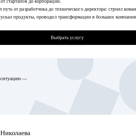
 от стартапов до корпораций.
лировать карьерную цель и разработать план для ее достижени
елить ваши сильные стороны и навыки, необходимые для достиж
апускал продукты, проводил трансформации в больших компания
ли
с IBM, Intel, Microsoft.
овиться к карьерному переходу в сферу маркетинга
сочетать системное мышление с живым интересом к людям и про
ботать стратегию поиска работы или роста внутри вашей компан
Выбрать услугу
 рост, гибкость, творчество — и в то, что даже самые сложные з
азложить на последовательность действий и решить.
гу помочь:
там и выпускникам, которые хотят развиваться в сфере маркетин
омогу:
ы
елиться с направлением развития карьеры — если чувствуешь, ч
то хочет сменить карьерный трек и перейти в маркетинг, в том ч
ю ситуацию —
ся на месте или разрываешься между вариантами — разложим в
овой, из любой другой сферы
м, посмотрим на сильные стороны, амбиции и реальность, чтоб
листам уровня Junior и Middle: маркетинг и PR, digital-маркетинг
 вектор, который действительно твой.
, SMM, копирайтинг, event-маркетинг, контент-маркетинг
товиться к интервью — разберём вакансию, подстроим твой опы
я, натренируем ответы и поведение, чтобы ты звучал уверенно 
 в лучшей версии.
ти до роли тимлида или CTO — помогу понять, что "взрослая" р
Николаева
и как к ней подготовиться.