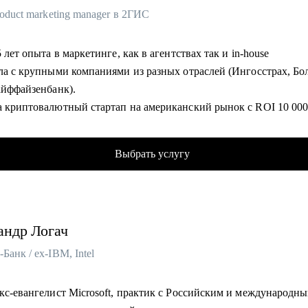
roduct marketing manager в 2ГИС
5 лет опыта в маркетинге, как в агентствах так и in-house
ала с крупными компаниями из разных отраслей (Ингосстрах, Б
Райффайзенбанк).
а криптовалютный стартап на американский рынок с ROI 10 0
с отвечаю за маркетинговую стратегию Поиска и AI направления
ньше работала в hh.ru и развивала сервисы для соискателей
Выбрать услугу
а со стажерской позиции в агентстве и дошла до старшего
ового маркетолога в крупнейшей ИТ компании, поэтому точно 
авыки помогут карьерному росту.
сь спикером на различных отраслевых конференциях (Epic Grow
андр
Логач
nce)
даю продуктовый маркетинг в магистратуре РАНХиГС.
Банк / ex-IBM, Intel
омогу:
экс-евангелист Microsoft, практик с Российским и международн
вить продающее резюме и сопроводительное письмо