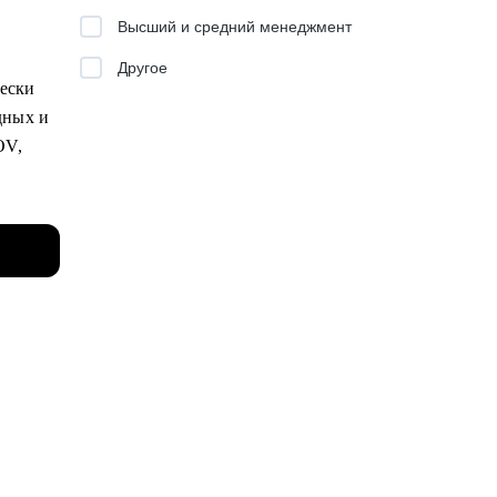
,
Высший и средний менеджмент
Другое
 в
чески
дных и
огию,
OV,
—
одажи,
я и
ии