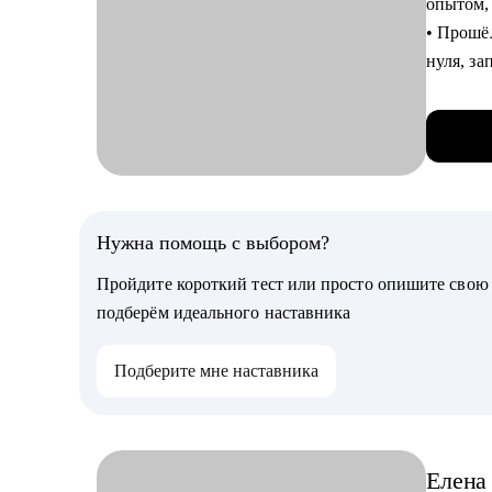
опытом,
• сформу
• Прошёл путь от разработчика до технического директора: строил команды с
• опред
нуля, з
этой це
работал 
• подгот
• Умею 
• разра
• Верю в
можно р
Кому мо
• студен
С чем п
Нужна помощь с выбором?
реклам
• Опред
• тем, к
Пройдите короткий тест или просто опишите сво
топчешь
продукт
подберём идеального наставника
полочка
• специа
выбрать
продажи
Подберите мне наставника
• Подго
ожидани
собой —
• Вырас
Елена
требует 