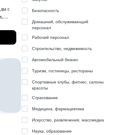
я
Безопасность
ения
х,
Домашний, обслуживающий
персонал
цессам.
ии
Рабочий персонал
адачи
Строительство, недвижимость
Автомобильный бизнес
га и
Туризм, гостиницы, рестораны
то
исле
сё по
Спортивные клубы, фитнес, салоны
ы
красоты
,
Страхование
т под
Медицина, фармацевтика
и был
Искусство, развлечения, массмедиа
оль
Наука, образование