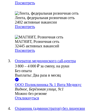
Посмотреть
Лента, федеральная розничная сеть
2402
активные вакансии
Посмотреть
МАГНИТ, Розничная сеть
32445
активных вакансий
Посмотреть
Оператор медицинского call-центра
3 800
–
4 000
₽
за смену,
на руки
Без опыта
Выплаты: Два раза в месяц
ООО
Поликлиника № 1 Вита Медикус
Видное, Берёзовая улица, 9с1
Можно без резюме
Откликнуться
Охранник (администратор) без лицензии