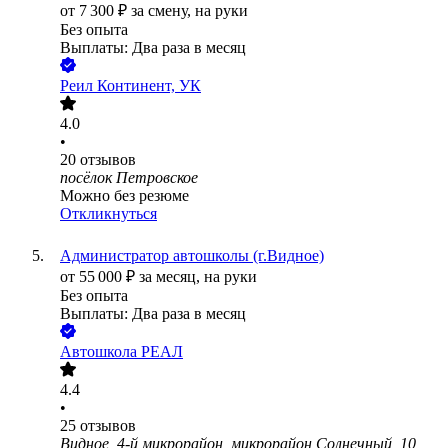
от
7 300
₽
за смену,
на руки
Без опыта
Выплаты: Два раза в месяц
Реил Континент, УК
4.0
•
20
отзывов
посёлок Петровское
Можно без резюме
Откликнуться
Администратор автошколы (г.Видное)
от
55 000
₽
за месяц,
на руки
Без опыта
Выплаты: Два раза в месяц
Автошкола РЕАЛ
4.4
•
25
отзывов
Видное, 4-й микрорайон, микрорайон Солнечный, 10