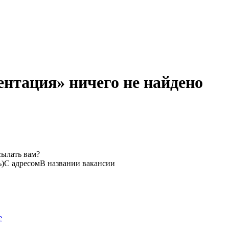
ентация» ничего не найдено
сылать вам?
ь)
С адресом
В названии вакансии
е