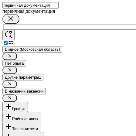
первичная документация
Видное (Московская область)
Нет опыта
Другие параметры
1
В названии вакансии
График
Рабочие часы
Тип занятости