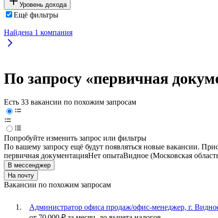
Уровень дохода
Ещё фильтры
Найдена
1
компания
По запросу «первичная докум
Есть 33 вакансии по похожим запросам
Попробуйте изменить запрос или фильтры
По вашему запросу ещё будут появляться новые вакансии. При
первичная документация
Нет опыта
Видное (Московская област
В мессенджер
На почту
Вакансии по похожим запросам
Администратор офиса продаж/офис-менеджер, г. Видно
от
70 000
₽
за месяц,
до вычета налогов