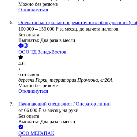
Можно без резюме
Откликнуться
Оператор контрольно-перемоточного оборудования (с о
100 000
–
150 000
₽
за месяц,
до вычета налогов
Без опыта
Выплаты: Два раза в месяц
ООО
ТД Запад-Восток
4.6
•
6
отзывов
деревня Горки, территория Промзона, вл26А
Можно без резюме
Откликнуться
Начинающий специалист / Оператор линии
от
66 000
₽
за месяц,
на руки
Без опыта
Выплаты: Два раза в месяц
ООО
МЕГАПАК