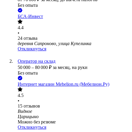
Без опыта
БСА-Инвест
4.4
•
24
отзыва
деревня Сапроново, улица Купелинка
Откликнуться
Оператор на склад
50 000
–
80 000
₽
за месяц,
на руки
Без опыта
Интернет магазин Mebelion.ru (Мебелион.Ру)
4.5
•
15
отзывов
Видное
Царицыно
Можно без резюме
Откликнуться