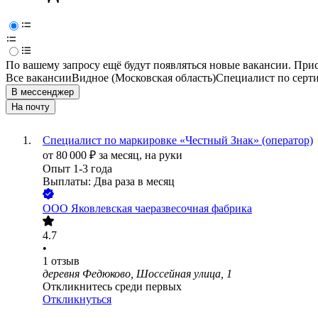
По вашему запросу ещё будут появляться новые вакансии. При
Все вакансии
Видное (Московская область)
Специалист по серт
В мессенджер
На почту
Специалист по маркировке «Честный Знак» (оператор)
от
80 000
₽
за месяц,
на руки
Опыт 1-3 года
Выплаты: Два раза в месяц
ООО
Яковлевская чаеразвесочная фабрика
4.7
•
1
отзыв
деревня Федюково, Шоссейная улица, 1
Откликнитесь среди первых
Откликнуться