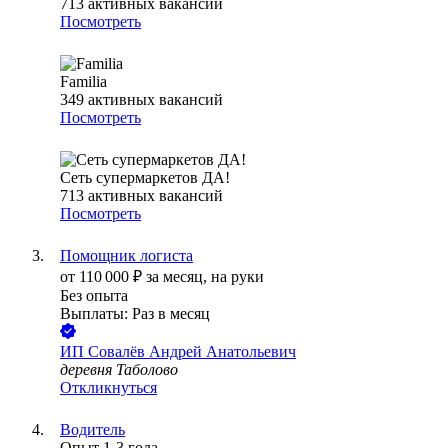
713
активных вакансий
Посмотреть
Familia
349
активных вакансий
Посмотреть
Сеть супермаркетов ДА!
713
активных вакансий
Посмотреть
Помощник логиста
от
110 000
₽
за месяц,
на руки
Без опыта
Выплаты: Раз в месяц
ИП
Совалёв Андрей Анатольевич
деревня Таболово
Откликнуться
Водитель
Опыт 1-3 года