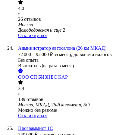
4.0
•
26
отзывов
Москва
Домодедовская
и еще
2
Откликнуться
Администратор автосалона (26 км МКАД)
72 000
–
92 000
₽
за месяц,
до вычета налогов
Без опыта
Выплаты: Два раза в месяц
ООО
СП БИЗНЕС КАР
3.9
•
139
отзывов
Москва, МКАД, 26-й километр, 5с3
Можно без резюме
Откликнуться
Программист 1С
240 000
₽
за месяц,
на руки