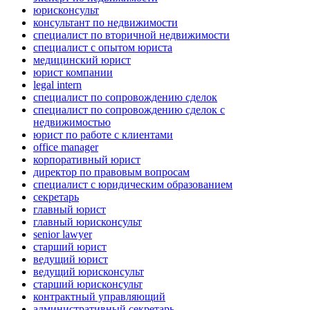
юрисконсульт
консультант по недвижимости
специалист по вторичной недвижимости
специалист с опытом юриста
медицинский юрист
юрист компании
legal intern
специалист по сопровождению сделок
специалист по сопровождению сделок с
недвижимостью
юрист по работе с клиентами
office manager
корпоративный юрист
директор по правовым вопросам
специалист с юридическим образованием
секретарь
главный юрист
главный юрисконсульт
senior lawyer
старший юрист
ведущий юрист
ведущий юрисконсульт
старший юрисконсульт
контрактный управляющий
административный секретарь