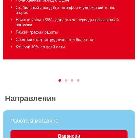
Полноценный оклад
с 1 дня
Стабильный доход без штрафов и удержаний точно
в срок
Ночные часы +35%, доплата за периоды повышенной
нагрузки
Гибкий график работы
Средний стаж сотрудников 5 и более лет
Кэшбэк 10% по всей
сети
Направления
Работа в магазине
Вакансии