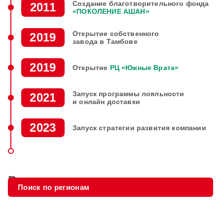
Создание
благотворительного
фонда
2011
«ПОКОЛЕНИЕ АШАН»
Открытие
собственного
2019
завода в Тамбове
2019
Открытие
РЦ «Южные Врата»
Запуск программы
лояльности
2021
и онлайн
доставки
2023
Запуск стратегии
развития компании
Вакансии
Архангельская
Ханты-
Ямало-
Томская
Красноярский
область
мансийский
ненецкий
область
край
АО
АО
Поиск по регионам