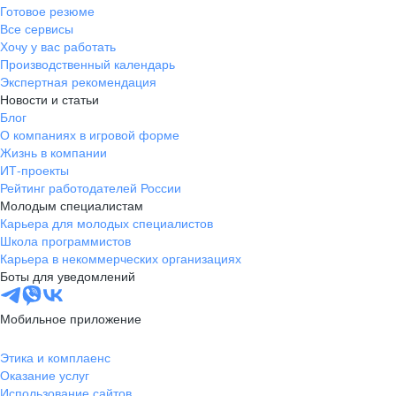
Готовое резюме
Сообщества
по интересам
Все сервисы
Хочу у вас работать
Производственный календарь
Экспертная рекомендация
Новости и статьи
Блог
Традиции
О компаниях в игровой форме
Жизнь в компании
Можем положиться друг на друга
Можем положиться друг на друга
ИТ-проекты
Можем положиться друг на друга
Рейтинг работодателей России
Можем положиться друг на друга
Молодым специалистам
Карьера для молодых специалистов
Стратегия устойчивого
Школа программистов
развития компании
Карьера в некоммерческих организациях
Проект АШАН «Сервис для улучшения работы
Боты для уведомлений
слабослышащих сотрудников» стал победителем
Отмечаем результат и ценим путь
Отмечаем результат и ценим путь
в Премии НВ-бренд 2022
в специальной номинации
к цели
к цели
Можем положиться друг на друга
«Равные возможности». Проект получил признание
Мобильное приложение
Отмечаем результат и ценим путь
Отмечаем результат и ценим путь
за лучшие условия труда для сотрудников
к цели
«Поколение АШАН»
к цели
с инвалидностью от РООИ «Перспектива», обойдя
Этика и комплаенс
5 конкурентов.
Оказание услуг
Узнать больше
16+
Использование сайтов