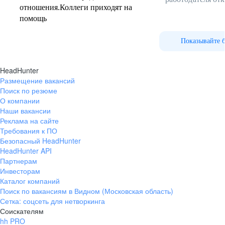
с компанией на пути к достижению целей.
принимаем решения
и празднуем достижение целей.
отношения.Коллеги приходят на
помощь
В нашей команде работают люди разного пола, возраста,
взглядов, разных физических возможностей
Проекты компании
и ограничений
по здоровью, но всех нас объединяет
Показывайте 
внимательное отношение друг к другу, уверенность
Каждому сотруднику мы предоставляем возможность
в надежности коллег, готовность развиваться вместе
участвовать в проектах компании вне зависимости
HeadHunter
с компанией на пути к достижению целей.
от региона присутствия и занимаемой должности
Размещение вакансий
Поиск по резюме
О компании
Наши вакансии
Реклама на сайте
Требования к ПО
Безопасный HeadHunter
HeadHunter API
Партнерам
Инвесторам
Система
признания
Каталог компаний
Поиск по вакансиям в Видном (Московская область)
Сетка: соцсеть для нетворкинга
Соискателям
hh PRO